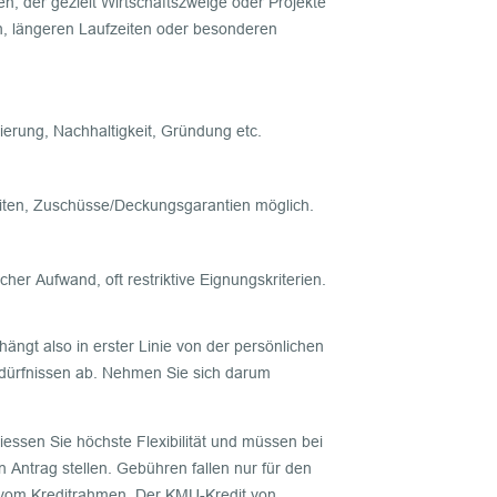
en, der gezielt Wirtschaftszweige oder Projekte
en, längeren Laufzeiten oder besonderen
sierung, Nachhaltigkeit, Gründung etc.
eiten, Zuschüsse/Deckungsgarantien möglich.
cher Aufwand, oft restriktive Eignungskriterien.
ängt also in erster Linie von der persönlichen
dürfnissen ab. Nehmen Sie sich darum
ssen Sie höchste Flexibilität und müssen bei
 Antrag stellen. Gebühren fallen nur für den
vom Kreditrahmen. Der KMU-Kredit von