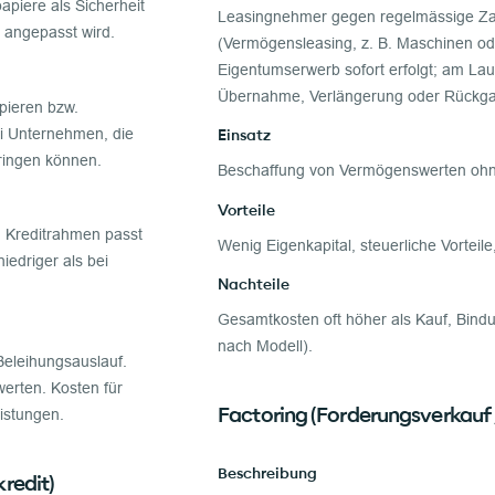
papiere als Sicherheit
Leasingnehmer gegen regelmässige Za
 angepasst wird.
(Vermögensleasing, z. B. Maschinen od
Eigentumserwerb sofort erfolgt; am Lauf
Übernahme, Verlängerung oder Rückg
pieren bzw.
i Unternehmen, die
Einsatz
nbringen können.
Beschaffung von Vermögenswerten ohne
Vorteile
el. Kreditrahmen passt
Wenig Eigenkapital, steuerliche Vorteile
iedriger als bei
Nachteile
Gesamtkosten oft höher als Kauf, Bind
nach Modell).
eleihungsauslauf.
erten. Kosten für
Factoring (Forderungsverkauf 
istungen.
Beschreibung
redit)