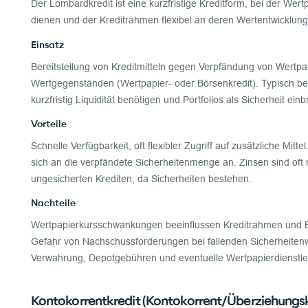
Der Lombardkredit ist eine kurzfristige Kreditform, bei der Wert
dienen und der Kreditrahmen flexibel an deren Wertentwicklung
Einsatz
Bereitstellung von Kreditmitteln gegen Verpfändung von Wertpa
Wertgegenständen (Wertpapier- oder Börsenkredit). Typisch be
kurzfristig Liquidität benötigen und Portfolios als Sicherheit ei
Vorteile
Schnelle Verfügbarkeit, oft flexibler Zugriff auf zusätzliche Mitt
sich an die verpfändete Sicherheitenmenge an. Zinsen sind oft n
ungesicherten Krediten, da Sicherheiten bestehen.
Nachteile
Wertpapierkursschwankungen beeinflussen Kreditrahmen und B
Gefahr von Nachschussforderungen bei fallenden Sicherheitenw
Verwahrung, Depotgebühren und eventuelle Wertpapierdienstle
Kontokorrentkredit (Kontokorrent/Überziehungsk