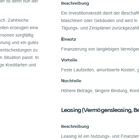
her ist denn nun der
Beschreibung
Ein Investitionskredit dient der Bescha
ach. Zahlreiche
Maschinen oder Gebäuden und wird in 
heiten erzeugen eine
Tilgungs- und Zinsplänen zurückgezahlt
rsonen sorgfältig
Einsatz
anung und ein gutes
Finanzierung von langlebigen Vermöge
hlentscheidungen zu
n Situation passt. In
Vorteile
e Kreditarten und
Feste Laufzeiten, amortisierte Kosten, 
Nachteile
Höhere Beträge, längere Bindung, Kredi
Leasing (Vermögensleasing, Be
Beschreibung
Leasing ist ein Nutzungs- und Finanzi