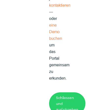
kontaktieren
—
oder
eine
Demo
buchen
um
das
Portal
gemeinsam
zu
erkunden.
Schliessen
und
zurückgehen