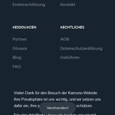
Ersteinschätzung
Kontakt
RESSOURCEN
RECHTLICHES
Partner
AGB
Glossar
Datenschutzerklärung
Blog
Gebühren
FAQ
Vielen Dank für den Besuch der Kamuno-Website.
© 2026 Kamuno AG. Alle Rechte vorbehalten
Ihre Privatsphäre ist uns wichtig, und wir setzen uns
Bewirb dich bei uns
dafür ein, Ihre persönlichen Daten zu schützen.
Verstanden!
Für eine detaillierte Übersicht darüber, wie wir mit