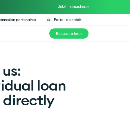
Jetzt mitmachen
onnexion partenaires
Portail de crédit
Request a loan
 us:
vidual loan
directly