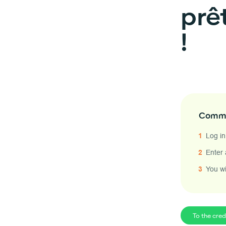
prêt
!
Comme
Log in
Enter 
You wi
To the cred