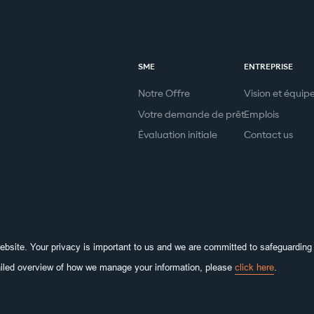
SME
ENTREPRISE
Notre Offre
Vision et équip
Votre demande de prêt
Emplois
Évaluation initiale
Contact us
bsite. Your privacy is important to us and we are committed to safeguarding 
ailed overview of how we manage your information, please
click here
.