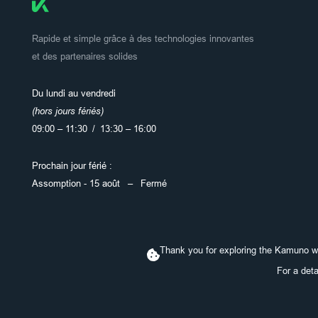
Rapide et simple grâce à des technologies innovantes
et des partenaires solides
Du lundi au vendredi
(hors jours fériés)
09:00 – 11:30 / 13:30 – 16:00
Prochain jour férié :
Assomption - 15 août – Fermé
info@kamuno.ch
041 874 36 36
Thank you for exploring the Kamuno we
For a det
© 2026 Kamuno AG. Tous droits réservés