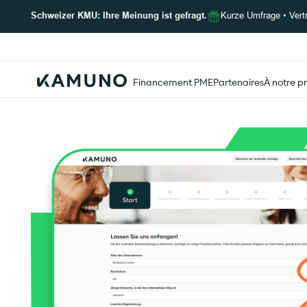
Schweizer KMU: Ihre Meinung ist gefragt.
Kurze Umfrage • Vertra
Financement PME
Partenaires
À notre p