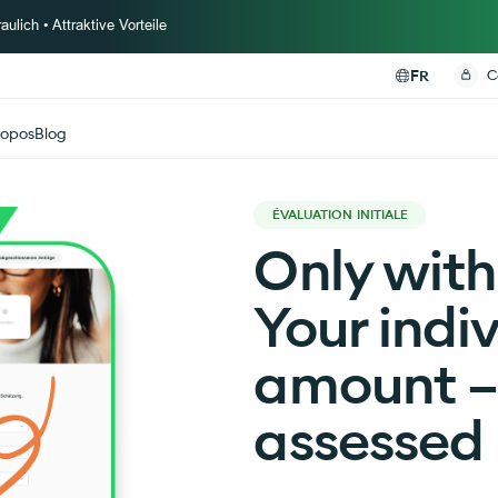
ulich • Attraktive Vorteile
FR
C
ropos
Blog
ÉVALUATION INITIALE
Only with
Your indi
amount – 
assessed