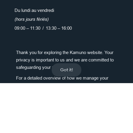
Du lundi au vendredi
(hors jours fériés)
09:00 – 11:30 / 13:30 – 16:00
Prochain jour férié :
Thank you for exploring the Kamuno website. Your
Assomption - 15 août – Fermé
privacy is important to us and we are committed to
safeguarding your personal data.
Got it!
info@kamuno.ch
041 874 36 36
For a detailed overview of how we manage your
information, please
click here
.
SME
ENTREPRISE
Notre Offre
Vision et équipe
Votre demande de prêt
Emplois